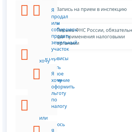
Запись на прием в инспекцию
Я
Я
хочу
продал
уплатить
или
налог
собираюсь
Письма ФНС России, обязатель
продать
для применения налоговыми
земельный
органами
участок
Я
Все сервисы
хочу
получить
налоговое
Я
уведомление
хочу
оформить
льготу
по
Я
налогу
купил
или
собираюсь
купить
Я