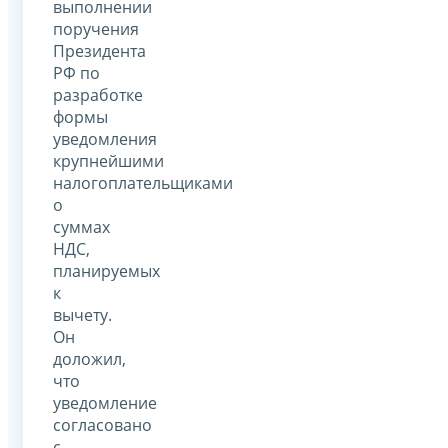
выполнении
поручения
Президента
РФ по
разработке
формы
уведомления
крупнейшими
налогоплательщиками
о
суммах
НДС,
планируемых
к
вычету.
Он
доложил,
что
уведомление
согласовано
с