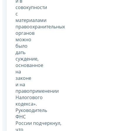
и в
совокупности
с
материалами
правоохранительных
органов
можно
было
дать
суждение,
основанное
на
законе
и на
правоприменении
Налогового
кодекса».
Руководитель
ФНС
России подчеркнул,
что