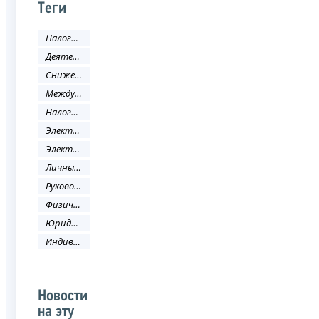
Теги
Налоги и сборы
Деятельность ФНС
Снижение административных барьеров
Международное сотрудничество
Налоговое законодательство
Электронные услуги
Электронные сервисы
Личный кабинет
Руководитель ФНС России
Физическое лицо
Юридическое лицо
Индивидуальный предприниматель
Новости
на эту