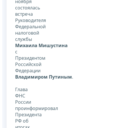
ноября
состоялась
встреча
Руководителя
Федеральной
налоговой
службы
Михаила Мишустина
с
Президентом
Российской
Федерации
Владимиром Путиным
.
Глава
ФНС
России
проинформировал
Президента
РФ об
итогах