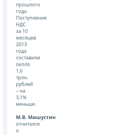
прошлого
года.
Поступления
НДС
за 10
месяцев
2013
года
составили
около
1,6
трлн.
рублей
– на
3,1%
меньше.
М.В. Мишустин
отчитался
о