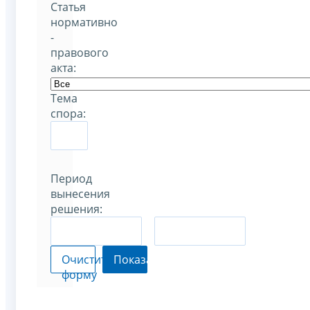
Статья
нормативно
-
правового
акта:
Тема
спора:
Период
вынесения
решения:
–
Очистить
Показать
форму