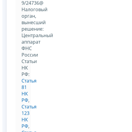
9/24736@
Налоговый
орган,
вынесший
решение:
Центральный
аппарат
ФНС
России
Статьи
НК
РФ:
Статья
81
НК
РФ
,
Статья
123
НК
РФ
,