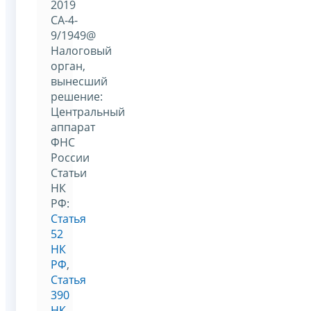
2019
СА-4-
9/1949@
Налоговый
орган,
вынесший
решение:
Центральный
аппарат
ФНС
России
Статьи
НК
РФ:
Статья
52
НК
РФ
,
Статья
390
НК