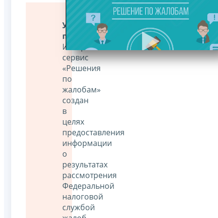
Уважаемые
пользователи!
Интернет-
сервис
«Решения
по
жалобам»
создан
в
целях
предоставления
информации
о
результатах
рассмотрения
Федеральной
налоговой
службой
жалоб