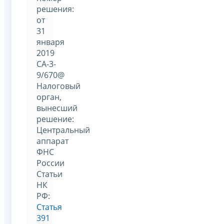
решения:
от
31
января
2019
СА-3-
9/670@
Налоговый
орган,
вынесший
решение:
Центральный
аппарат
ФНС
России
Статьи
НК
РФ:
Статья
391