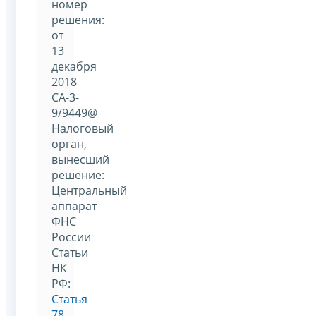
номер
решения:
от
13
декабря
2018
СА-3-
9/9449@
Налоговый
орган,
вынесший
решение:
Центральный
аппарат
ФНС
России
Статьи
НК
РФ:
Статья
78