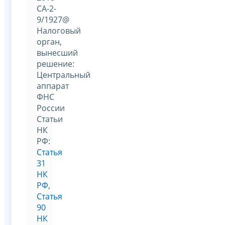
СА-2-
9/1927@
Налоговый
орган,
вынесший
решение:
Центральный
аппарат
ФНС
России
Статьи
НК
РФ:
Статья
31
НК
РФ
,
Статья
90
НК