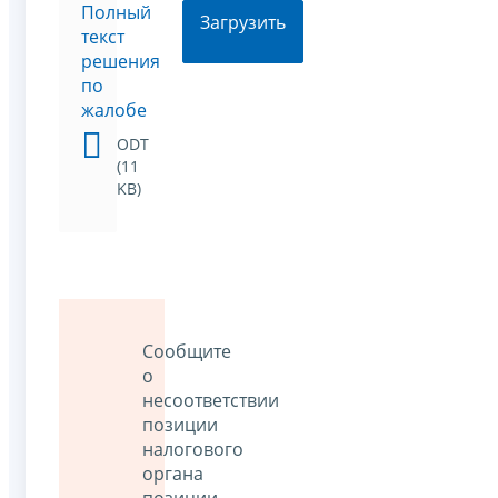
Полный
Загрузить
текст
решения
по
жалобе
ODT
(11
KB)
Сообщите
о
несоответствии
позиции
налогового
органа
позиции,