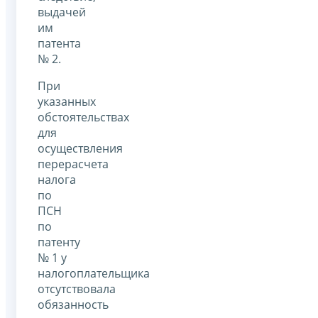
выдачей
им
патента
№ 2.
При
указанных
обстоятельствах
для
осуществления
перерасчета
налога
по
ПСН
по
патенту
№ 1 у
налогоплательщика
отсутствовала
обязанность