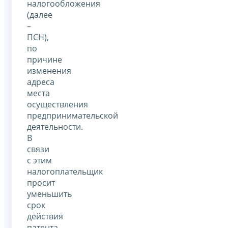
налогообложения
(далее
–
ПСН),
по
причине
изменения
адреса
места
осуществления
предпринимательской
деятельности.
В
связи
с этим
налогоплательщик
просит
уменьшить
срок
действия
патента.