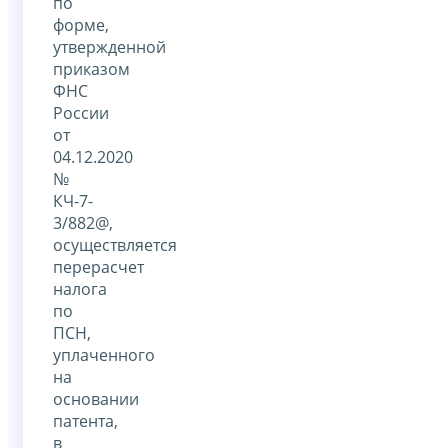
по
форме,
утвержденной
приказом
ФНС
России
от
04.12.2020
№
КЧ-7-
3/882@,
осуществляется
перерасчет
налога
по
ПСН,
уплаченного
на
основании
патента,
в