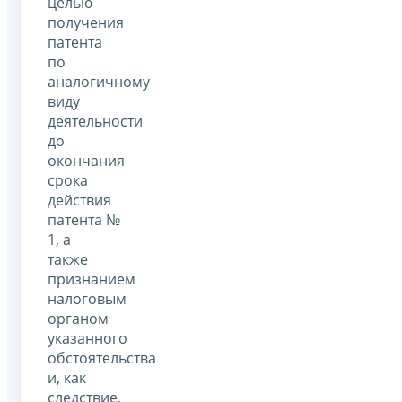
целью
получения
патента
по
аналогичному
виду
деятельности
до
окончания
срока
действия
патента №
1, а
также
признанием
налоговым
органом
указанного
обстоятельства
и, как
следствие,