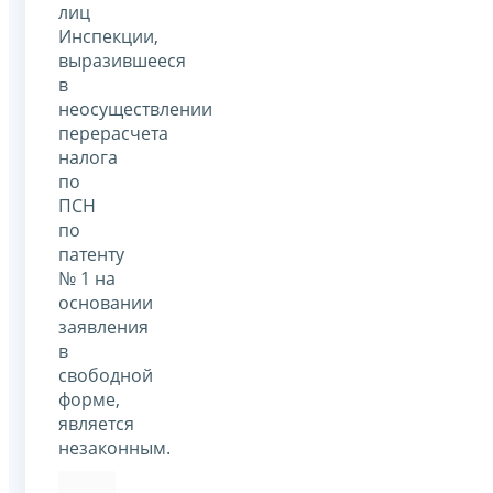
лиц
Инспекции,
выразившееся
в
неосуществлении
перерасчета
налога
по
ПСН
по
патенту
№ 1 на
основании
заявления
в
свободной
форме,
является
незаконным.