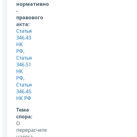
нормативно
-
правового
акта:
Статья
346.43
НК
РФ
,
Статья
346.51
НК
РФ
,
Статья
346.45
НК РФ
Тема
спора:
О
перерасчете
налога,