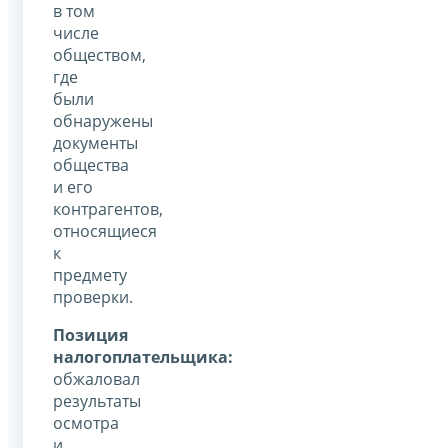
в том
числе
обществом,
где
были
обнаружены
документы
общества
и его
контрагентов,
относящиеся
к
предмету
проверки.
Позиция
налогоплательщика:
обжаловал
результаты
осмотра
и