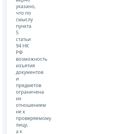
указано,
что по
смыслу
пункта
5
статьи
94 НК
РФ
возможность
изъятия
документов
и
предметов
ограничена
их
отношением
не к
проверяемому
лицу,
а к