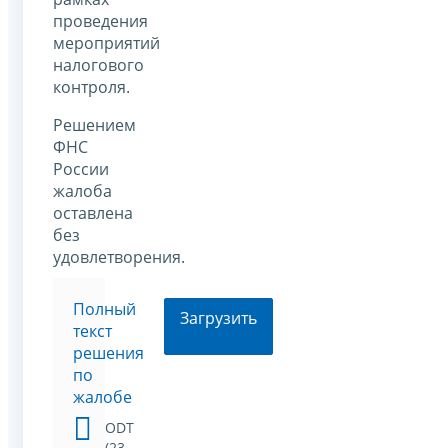
проведения
мероприятий
налогового
контроля.
Решением
ФНС
России
жалоба
оставлена
без
удовлетворения.
Полный
Загрузить
текст
решения
по
жалобе
ODT
(23