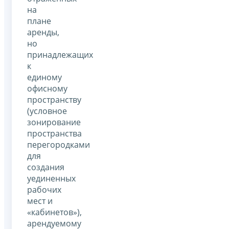
на
плане
аренды,
но
принадлежащих
к
единому
офисному
пространству
(условное
зонирование
пространства
перегородками
для
создания
уединенных
рабочих
мест и
«кабинетов»),
арендуемому