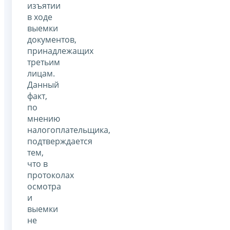
изъятии
в ходе
выемки
документов,
принадлежащих
третьим
лицам.
Данный
факт,
по
мнению
налогоплательщика,
подтверждается
тем,
что в
протоколах
осмотра
и
выемки
не