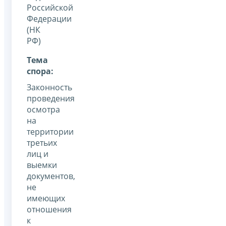
Российской
Федерации
(НК
РФ)
Тема
спора:
Законность
проведения
осмотра
на
территории
третьих
лиц и
выемки
документов,
не
имеющих
отношения
к