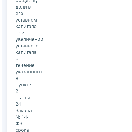
обществу
доли в
его
уставном
капитале
при
увеличении
уставного
капитала
в
течение
указанного
в
пункте
2
статьи
24
Закона
№ 14-
ФЗ
срока