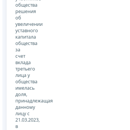
общества
решения
об
увеличении
уставного
капитала
общества
за
счет
вклада
третьего
лица у
общества
имелась
доля,
принадлежащая
данному
лицу с
21.03.2023,
в