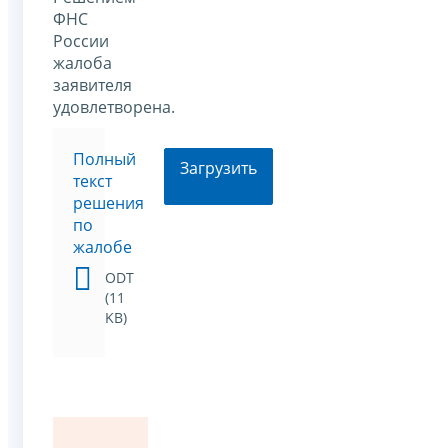
ФНС
России
жалоба
заявителя
удовлетворена.
Полный
Загрузить
текст
решения
по
жалобе
ODT
(11
KB)