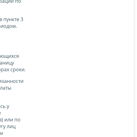
ераций по
в пункте 3
риодом.
тающихся
раницу
рах сроки.
бязанности
платы
сь у
е
) или по
гу лиц
ым