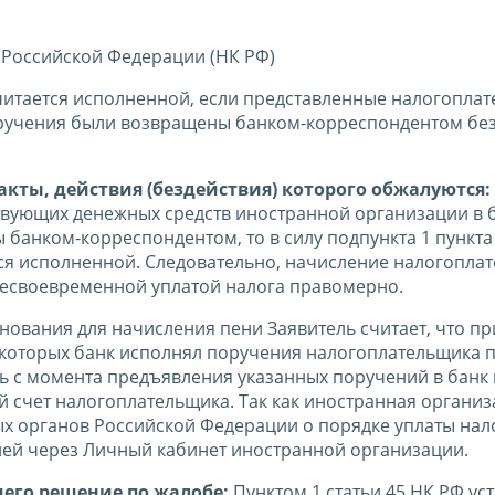
 Российской Федерации (НК РФ)
считается исполненной, если представленные налогопла
оручения были возвращены банком-корреспондентом бе
кты, действия (бездействия) которого обжалуются:
твующих денежных средств иностранной организации в
анком-корреспондентом, то в силу подпункта 1 пункта 
тся исполненной. Следовательно, начисление налогопла
с несвоевременной уплатой налога правомерно.
нования для начисления пени Заявитель считает, что пр
 которых банк исполнял поручения налогоплательщика 
ь с момента предъявления указанных поручений в банк 
й счет налогоплательщика. Так как иностранная органи
х органов Российской Федерации о порядке уплаты нал
ией через Личный кабинет иностранной организации.
шего решение по жалобе:
Пунктом 1 статьи 45 НК РФ ус