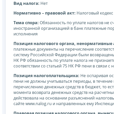
Вид налога:
Нет
Нормативно – правовой акт:
Налоговый кодекс
Тема спора:
Обязанность по уплате налогов не 
иностранной организацией в банк платежные п
исполнения
Позиция налогового органа, ненормативные а
платежные документы на перечисление соответс
систему Российской Федерации были возвращены б
НК РФ обязанность по уплате налога не признае
соответствии со статьей 75 НК РФ пени в связи 
Позиция налогоплательщика:
Не оспаривая ос
пени не должны учитываться периоды, в течение
перечислению денежных средств в бюджет, то ест
момента возврата денежных средств на расчетны
действовала на основании разъяснений налоговы
сайте www.nalog.ru и направленных ему Инспекц
Правовая позиция налогового органа, вынес