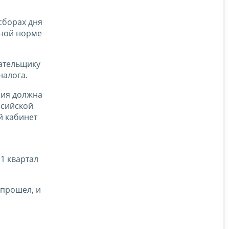
сборах дня
нной норме
ательщику
налога.
ния должна
ссийской
й кабинет
1 квартал
 прошел, и