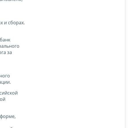
х и сборах.
 банк
рального
ога за
ного
ации.
ссийской
кой
 форме,