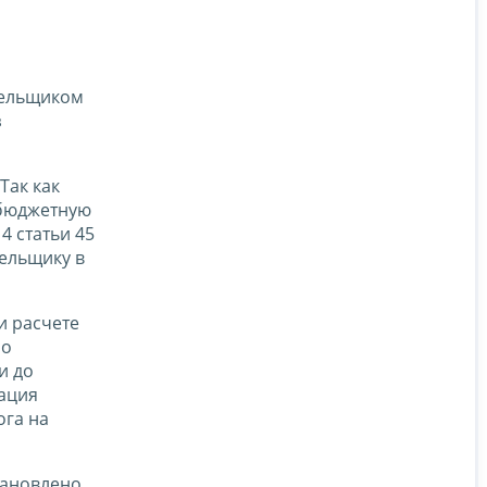
тельщиком
з
Так как
 бюджетную
4 статьи 45
тельщику в
и расчете
по
и до
зация
ога на
тановлено,