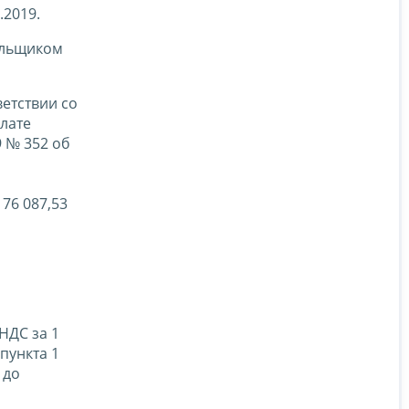
.2019.
ельщиком
ветствии со
лате
9 № 352 об
176 087,53
НДС за 1
пункта 1
 до