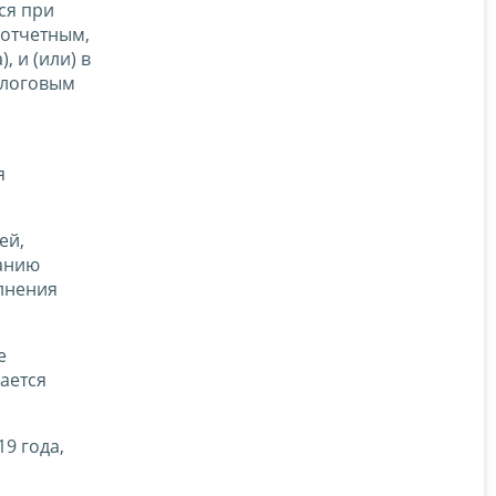
ся при
(отчетным,
 и (или) в
алоговым
о
я
ей,
канию
лнения
е
ается
9 года,