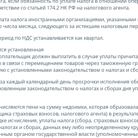
га, если обязанность по уплате налога в отношении оп
етствии со статьей 174.2 НК РФ на налогового агента.
уплата налога иностранными организациями, указанными 
-го числа месяца, следующего за истекшим налоговым пе
ериод по НДС устанавливается как квартал.
тся установленная
гоплательщик должен выплатить в случае уплаты причи
ых в связи с перемещением товаров через таможенную г
ю с установленными законодательством о налогах и сбо
ся за каждый календарный день просрочки исполнения о
ановленным законодательством о налогах и сборах дня у
ачисляются пени на сумму недоимки, которая образовала
ика страховых взносов, налогового агента) в результат
 исчисления, уплаты налога (сбора, страховых взносов
алогах и сборах, данных ему либо неопределенному кру
нным органом государственной власти (уполномоченн