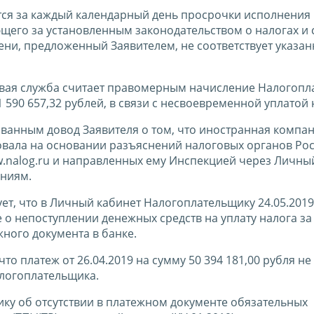
ется за каждый календарный день просрочки исполнения
ющего за установленным законодательством о налогах и 
пени, предложенный Заявителем, не соответствует указа
вая служба считает правомерным начисление Налогопл
1 590 657,32 рублей, в связи с несвоевременной уплатой 
ванным довод Заявителя о том, что иностранная компа
вовала на основании разъяснений налоговых органов Ро
w.nalog.ru и направленных ему Инспекцией через Личны
аниям.
ет, что в Личный кабинет Налогоплательщику 24.05.2019
 непоступлении денежных средств на уплату налога за 
жного документа в банке.
то платеж от 26.04.2019 на сумму 50 394 181,00 рубля не
алогоплательщика.
ку об отсутствии в платежном документе обязательных