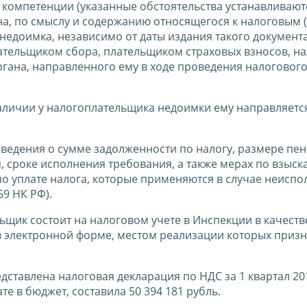
 компетенции (указанные обстоятельства устанавливают
на, по смыслу и содержанию относящегося к налоговым 
едоимка, независимо от даты издания такого документа),
ательщиком сбора, плательщиком страховых взносов, н
гана, направленного ему в ходе проведения налоговог
 наличии у налогоплательщика недоимки ему направляетс
ведения о сумме задолженности по налогу, размере пен
 сроке исполнения требования, а также мерах по взыс
о уплате налога, которые применяются в случае неиспо
69 НК РФ).
ьщик состоит на налоговом учете в Инспекции в качеств
 электронной форме, местом реализации которых призн
ставлена налоговая декларация по НДС за 1 квартал 201
е в бюджет, составила 50 394 181 рубль.