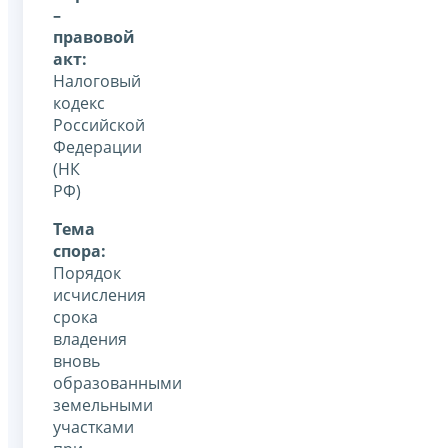
–
правовой
акт:
Налоговый
кодекс
Российской
Федерации
(НК
РФ)
Тема
спора:
Порядок
исчисления
срока
владения
вновь
образованными
земельными
участками