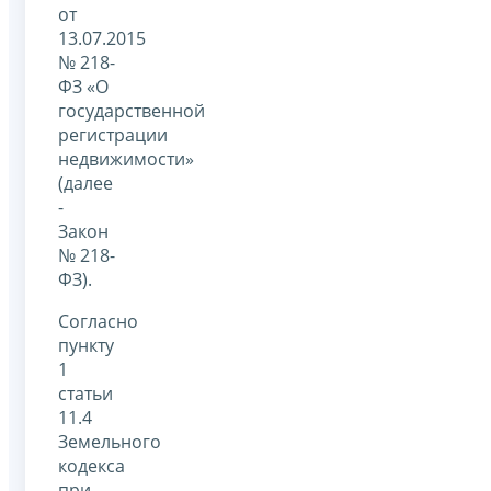
от
13.07.2015
№ 218-
ФЗ «О
государственной
регистрации
недвижимости»
(далее
-
Закон
№ 218-
ФЗ).
Согласно
пункту
1
статьи
11.4
Земельного
кодекса
при