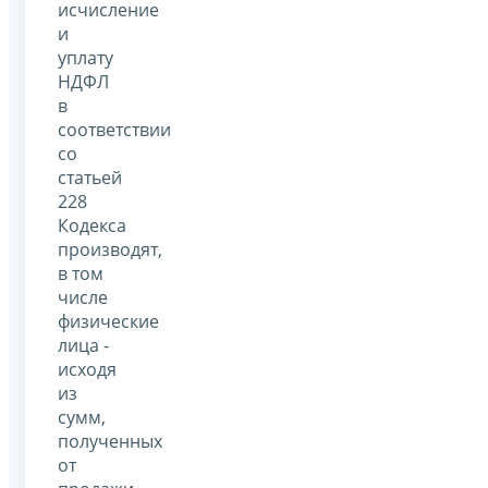
исчисление
и
уплату
НДФЛ
в
соответствии
со
статьей
228
Кодекса
производят,
в том
числе
физические
лица -
исходя
из
сумм,
полученных
от