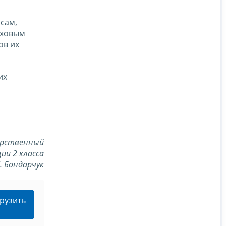
сам,
аховым
ов их
их
арственный
ии 2 класса
Л. Бондарчук
рузить