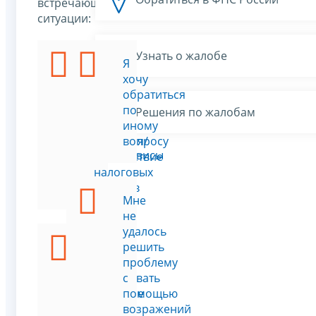
встречающиеся
ситуации:
Узнать о жалобе
Я
Я
хочу
хочу
подать
обратиться
жалобу
по
Решения по жалобам
на
иному
действия/
вопросу
Все сервисы
бездействие
налоговых
органов
Мне
не
удалось
Я
решить
хочу
проблему
обжаловать
с
решение
помощью
по
возражений