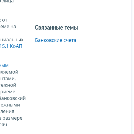
о лица
 от
ъеме на
Связанные темы
ециальных
Банковские счета
 15.1 КоАП
ным
вляемой
нтами,
атежной
приеме
банковский
атежными
вления
в размере
сяч