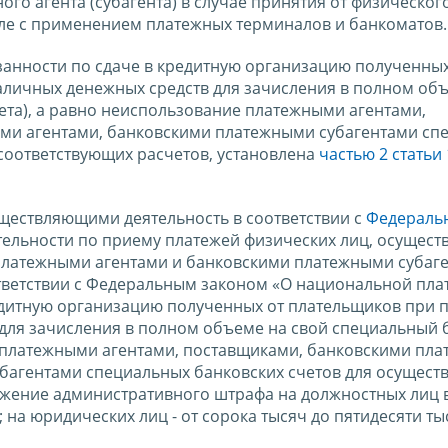
ого агента (субагента) в случае принятия от физическог
сле с применением платежных терминалов и банкоматов.
занности по сдаче в кредитную организацию полученных
личных денежных средств для зачисления в полном об
ета), а равно неиспользование платежными агентами,
ми агентами, банковскими платежными субагентами сп
 соответствующих расчетов, установлена
частью 2 статьи
ществляющими деятельность в соответствии с
Федераль
тельности по приему платежей физических лиц, осущест
платежными агентами и банковскими платежными субаге
тветствии с Федеральным законом «О национальной пл
редитную организацию полученных от плательщиков при 
для зачисления в полном объеме на свой специальный 
ие платежными агентами, поставщиками, банковскими пл
багентами специальных банковских счетов для осущест
ожение административного штрафа на должностных лиц 
; на юридических лиц - от сорока тысяч до пятидесяти ты