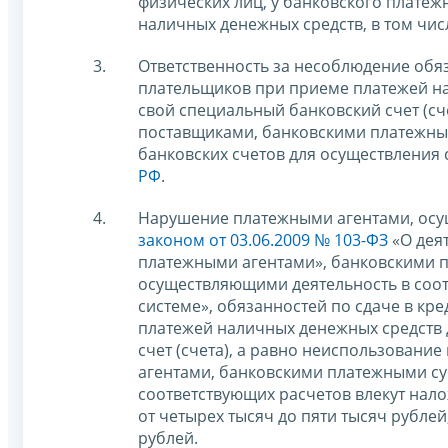
физических лиц, у банковского платежн
наличных денежных средств, в том чи
Ответственность за несоблюдение обя
плательщиков при приеме платежей на
свой специальный банковский счет (сч
поставщиками, банковскими платежны
банковских счетов для осуществления
РФ
.
Нарушение платежными агентами, осу
законом от 03.06.2009 № 103-ФЗ
«О дея
платежными агентами», банковскими 
осуществляющими деятельность в соо
системе», обязанностей по сдаче в к
платежей наличных денежных средств 
счет (счета), а равно неиспользован
агентами, банковскими платежными су
соответствующих расчетов влекут нал
от четырех тысяч до пяти тысяч рублей
рублей.