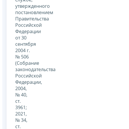
утвержденного
постановлением
Правительства
Российской
Федерации
от 30
сентября
2004 г.
№ 506
(Собрание
законодательства
Российской
Федерации,
2004,
№ 40,
ст.
3961;
2021,
№ 34,
ст.