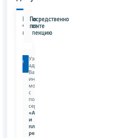
Непосредственно
По
через
почте
инспекцию
Узнать
Перейти
адрес
Вашей
инспекции
можно
с
помощью
сервиса:
«Адрес
и
платежные
реквизиты