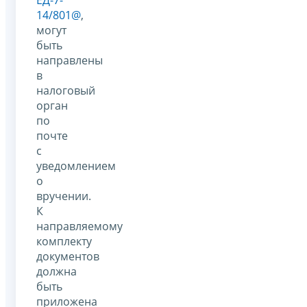
ЕД-7-
14/801@
,
могут
быть
направлены
в
налоговый
орган
по
почте
с
уведомлением
о
вручении.
К
направляемому
комплекту
документов
должна
быть
приложена