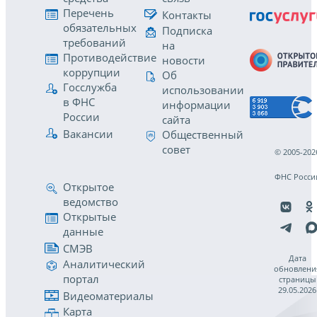
Перечень
Контакты
обязательных
Подписка
требований
на
Противодействие
новости
коррупции
Об
Госслужба
использовании
в ФНС
информации
России
сайта
Вакансии
Общественный
совет
© 2005-202
ФНС Росси
Открытое
ведомство
Открытые
данные
СМЭВ
Дата
Аналитический
обновлени
портал
страницы
29.05.2026
Видеоматериалы
Карта