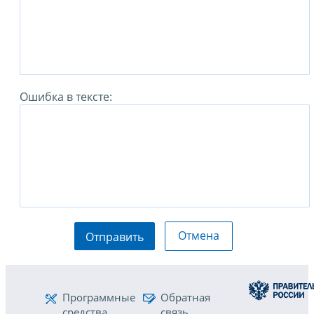
Ошибка в тексте:
Отмена
Отправить
Программные
Обратная
средства
связь