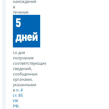
нахождения
в
течение
5
дней
со дня
получения
соответствующих
сведений,
сообщенных
органами,
указанными
в
п. 4
ст. 85
НК
РФ.