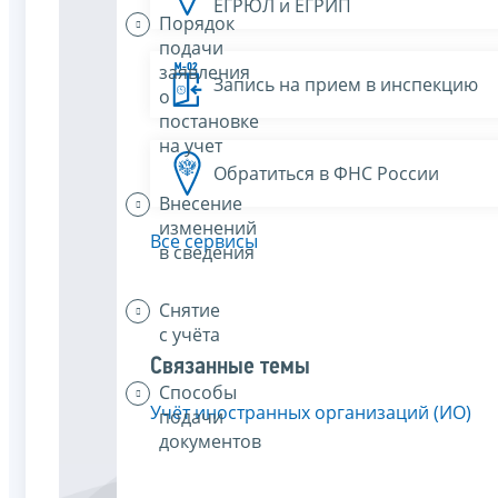
ЕГРЮЛ и ЕГРИП
Порядок
подачи
заявления
Запись на прием в инспекцию
о
постановке
на учет
Обратиться в ФНС России
Внесение
изменений
Все сервисы
в сведения
Снятие
с учёта
Связанные темы
Способы
Учёт иностранных организаций (ИО)
подачи
документов