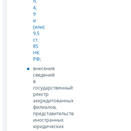
п.
4,
9
и
(или)
9.5
ст.
85
НК
РФ
;
внесения
сведений
в
государственный
реестр
аккредитованных
филиалов,
представительств
иностранных
юридических