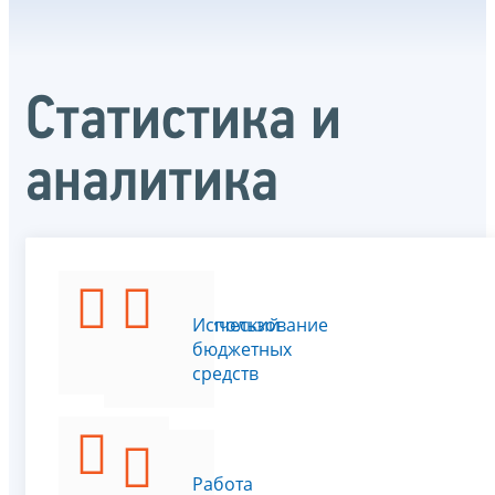
Статистика и
аналитика
Аналитический
Использование
портал
бюджетных
средств
Данные
Работа
по