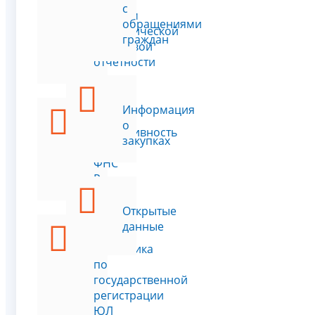
с
формам
обращениями
статистической
граждан
налоговой
отчетности
Информация
о
Эффективность
закупках
работы
ФНС
России
Открытые
данные
Статистика
по
государственной
регистрации
ЮЛ