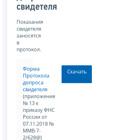
свидетеля
Показания
свидетеля
заносятся
в
протокол.
Форма
Скачать
Протокола
допроса
свидетеля
(приложение
№ 13 к
приказу ФНС
России от
07.11.2018 №
ММВ-7-
2/628@)