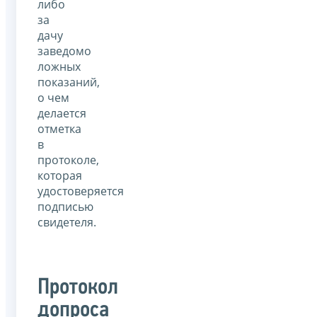
либо
за
дачу
заведомо
ложных
показаний,
о чем
делается
отметка
в
протоколе,
которая
удостоверяется
подписью
свидетеля.
Протокол
допроса