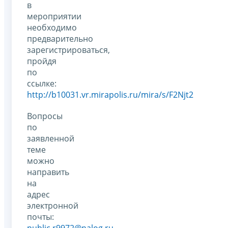
в
мероприятии
необходимо
предварительно
зарегистрироваться,
пройдя
по
ссылке:
http://b10031.vr.mirapolis.ru/mira/s/F2Njt2
Вопросы
по
заявленной
теме
можно
направить
на
адрес
электронной
почты:
public.r9972@nalog.ru