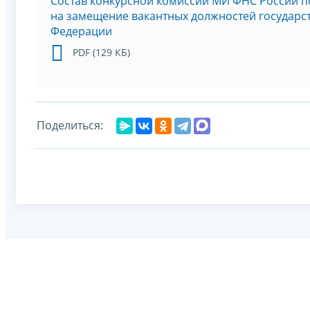
Состав конкурсной комиссии МИ ФНС России п
на замещение вакантных должностей государс
Федерации
PDF (129 КБ)
Поделиться: