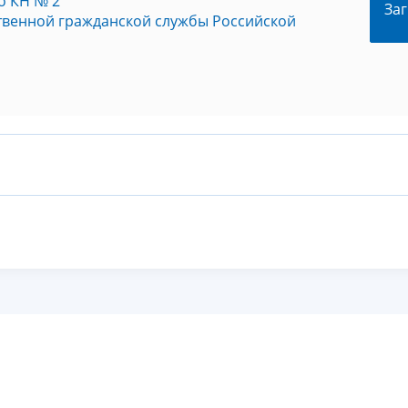
о КН № 2
Заг
твенной гражданской службы Российской