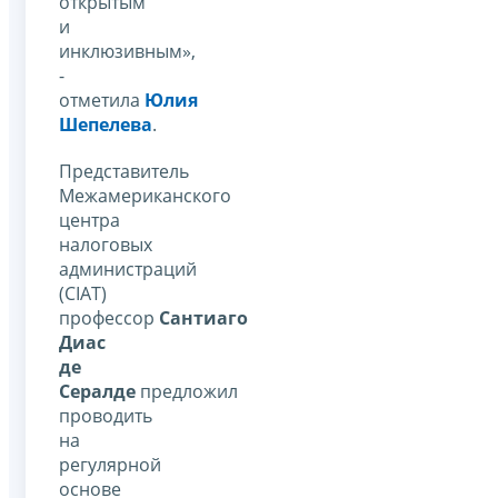
открытым
и
инклюзивным»,
-
отметила
Юлия
Шепелева
.
Представитель
Межамериканского
центра
налоговых
администраций
(CIAT)
профессор
Сантиаго
Диас
де
Сералде
предложил
проводить
на
регулярной
основе