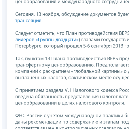
ценообразования и международного сотрудниче
Сегодня, 13 ноября, обсуждение документов буд
трансляция
.
Следует отметить, что План противодействия BEP
лидеров «Группы двадцати»
) главами государств 
Петербурге, который прошел 5-6 сентября 2013 го
Так, пунктом 13 Плана противодействия BEPS пр
трансфертному ценообразованию. Предполагается
компаний с раскрытием «глобальной картины» о д
выплаченных налогов, фактическом месте осущест
С принятием раздела V.1 Налогового кодекса Росс
введена обязанность представления налогоплат
ценообразовании в целях налогового контроля.
ФНС России с учетом международной практики 
даны рекомендации по содержанию и этапам под
соответствия цен в контролируемых сделках рын