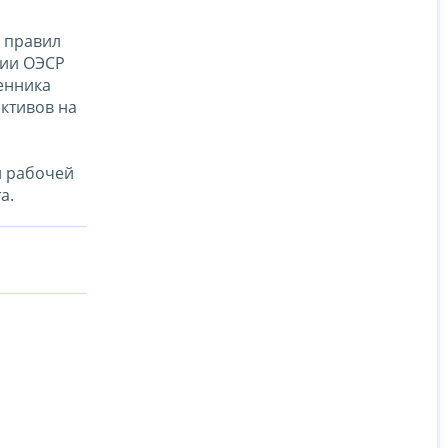
 правил
ции ОЭСР
енника
активов на
и рабочей
а.