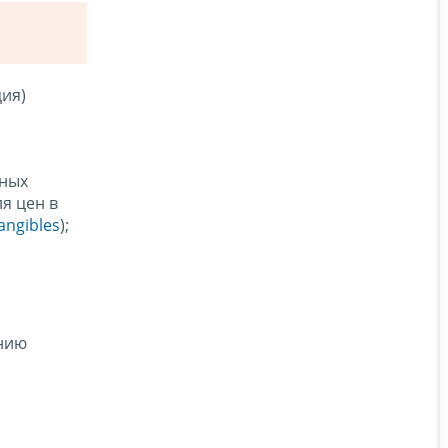
ия)
ьных
я цен в
angibles
);
нию