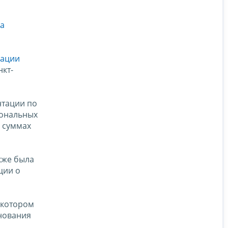
а
рации
нкт-
нтации по
иональных
, суммах
акже была
ции о
в котором
нования