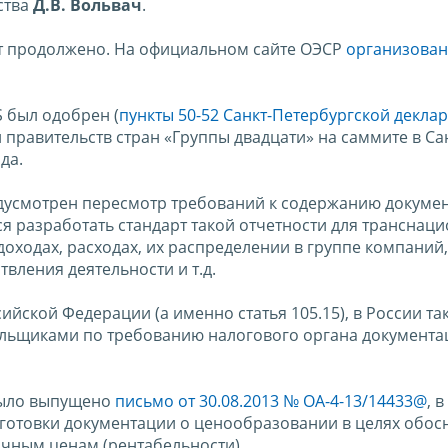
ства
Д.В. Вольвач
.
ет продолжено. На официальном сайте ОЭСР
организован
S был одобрен (
пункты 50-52 Санкт-Петербургской декла
и правительств стран «Группы двадцати» на саммите в Са
да.
едусмотрен пересмотр требований к содержанию докуме
 разработать стандарт такой отчетности для транснац
оходах, расходах, их распределении в группе компаний
вления деятельности и т.д.
ийской Федерации (а именно статья 105.15), в России т
ельщиками по требованию налогового органа документа
было выпущено
письмо от 30.08.2013 № ОА-4-13/14433@
, 
готовки документации о ценообразовании в целях обос
очным ценам (рентабельности).