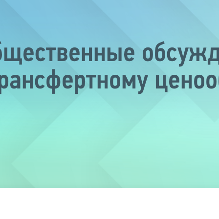
бщественные обсуж
трансфертному цено