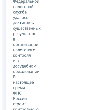
Федеральной
налоговой
службе
удалось
достигнуть
существенных
результатов
в
организации
налогового
контроля
и в
досудебном
обжаловании.
В
настоящее
время
ФНС
России
строит
контрольную