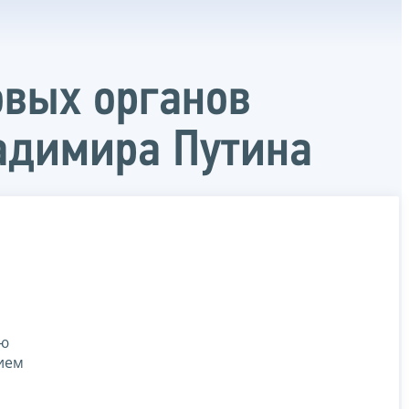
овых органов
адимира Путина
ию
ием