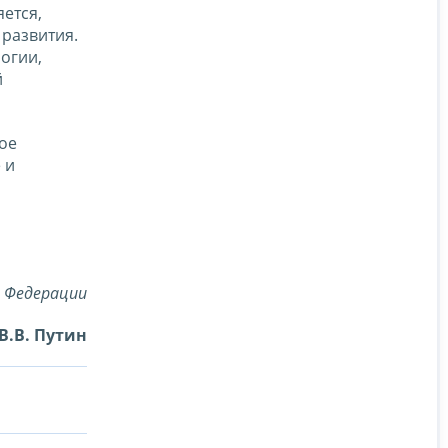
ется,
 развития.
огии,
й
ое
 и
й Федерации
В.В. Путин