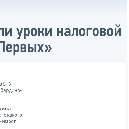
ли уроки налоговой
 Первых»
 5- 6
абардино-
бина
, с какого
о имеет