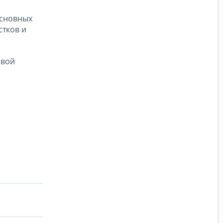
основных
стков и
овой