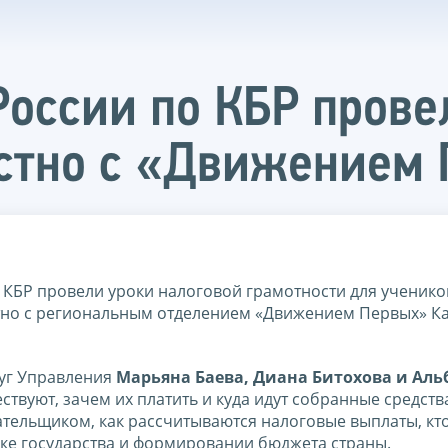
оссии по КБР прове
естно с «Движением
КБР провели уроки налоговой грамотности для учеников
стно с региональным отделением «Движением Первых» К
луг Управления
Марьяна Баева, Диана Битохова и Аль
твуют, зачем их платить и куда идут собранные средства
ательщиком, как рассчитываются налоговые выплаты, кт
ике государства и формировании бюджета страны.