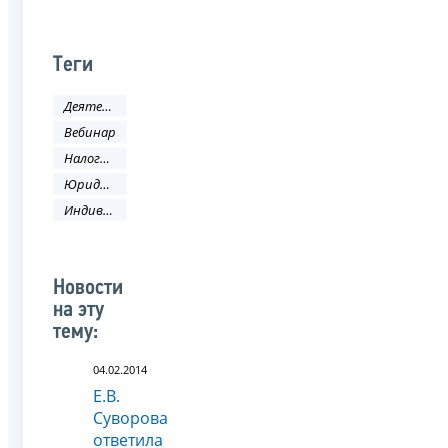
Теги
Деятельность ФНС
Вебинар
Налоговая политика и практика
Юридическое лицо
Индивидуальный предприниматель
Новости
на эту
тему:
04.02.2014
Е.В.
Суворова
ответила