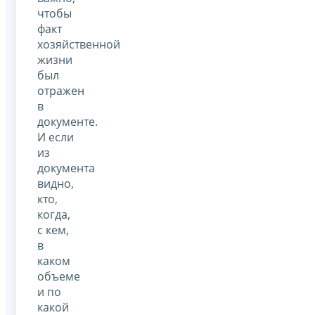
чтобы
факт
хозяйственной
жизни
был
отражен
в
документе.
И если
из
документа
видно,
кто,
когда,
с кем,
в
каком
объеме
и по
какой