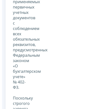
применяемых
первичных
учетных
документов
с
соблюдением
всех
обязательных
реквизитов,
предусмотренных
Федеральным
законом
«О
бухгалтерском
учете»
№ 402-
ФЗ.
Поскольку
строгого
запрета