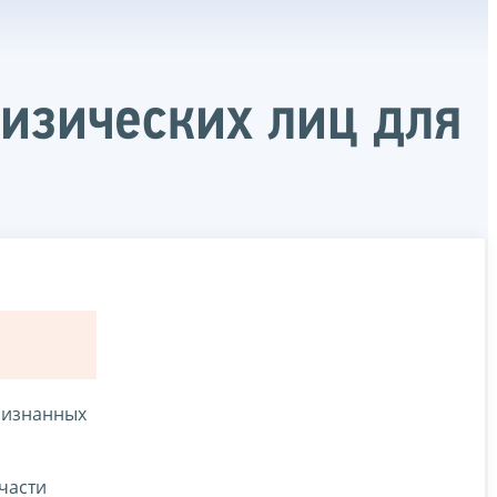
физических лиц для
ризнанных
 части