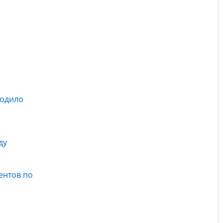
ходило
ду
ентов по