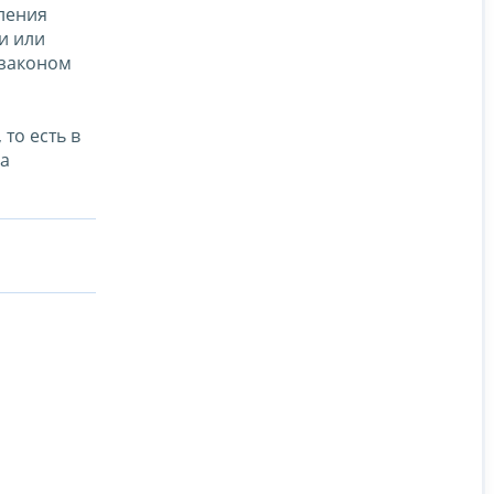
ления
и или
 законом
то есть в
са