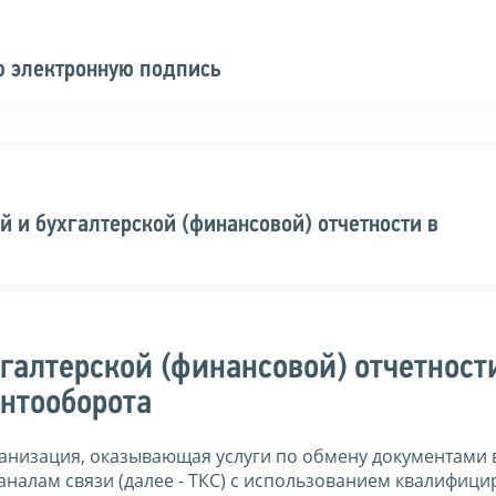
ю электронную подпись
й и бухгалтерской (финансовой) отчетности в
галтерской (финансовой) отчетност
ентооборота
анизация, оказывающая услуги по обмену документами 
налам связи (далее - ТКС) с использованием квалифиц