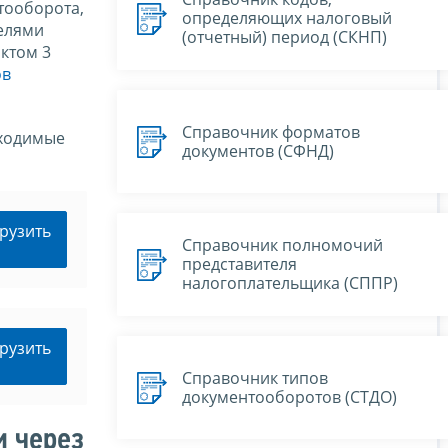
тооборота,
определяющих налоговый
елями
(отчетный) период (СКНП)
нктом 3
ов
Справочник форматов
бходимые
документов (СФНД)
рузить
Справочник полномочий
представителя
налогоплательщика (СППР)
рузить
Справочник типов
документооборотов (СТДО)
и через