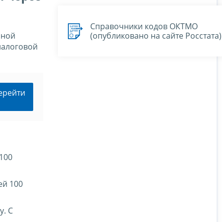
Справочники кодов ОКТМО
(опубликовано на сайте Росстата)
нной
налоговой
ерейти
100
ей 100
у. С