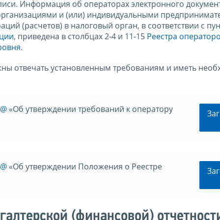
писи. Информация об операторах электронного докумен
 организациями и (или) индивидуальными предпринимат
ций (расчетов) в налоговый орган, в соответствии с пу
ации
, приведена в столбцах 2-4 и 11-15
Реестра оператор
ровня
.
жны отвечать установленным требованиям и иметь нео
.
6@
«Об утверждении требований к оператору
Заг
6@
«Об утверждении Положения о Реестре
Заг
галтерской (финансовой) отчетност