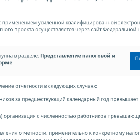
 с применением усиленной квалифицированной электро
ного проекта осуществляется через сайт Федеральной 
упна в разделе:
Представление налоговой и
П
форме
ление отчетности в следующих случаях:
тников за предшествующий календарный год превышает 
на) организация с численностью работников превышающ
вления отчетности, применительно к конкретному налог
в отношении налога на добавленную стоимость;