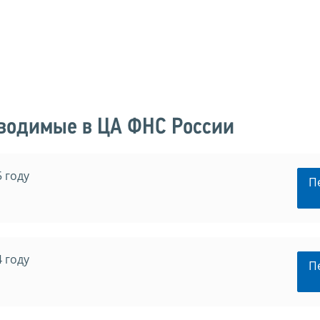
оводимые в ЦА ФНС России
 году
П
 году
П