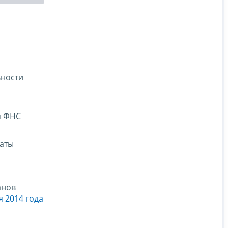
ьности
я ФНС
таты
анов
 2014 года