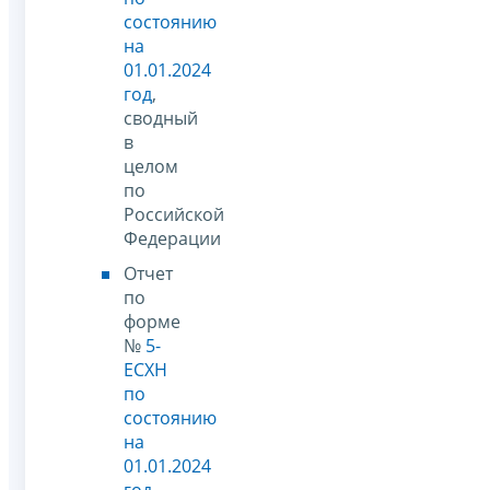
состоянию
на
01.01.2024
год
,
сводный
в
целом
по
Российской
Федерации
Отчет
по
форме
№
5-
ЕСХН
по
состоянию
на
01.01.2024
год
,