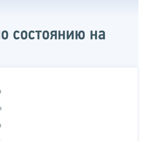
о состоянию на
й
й
й