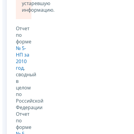
устаревшую
информацию.
Отчет
по
форме
№ 5-
НП за
2010
год
,
сводный
в
целом
по
Российской
Федерации
Отчет
по
форме
№ 5-