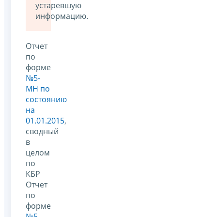
устаревшую
информацию.
Отчет
по
форме
№5-
МН по
состоянию
на
01.01.2015
,
сводный
в
целом
по
КБР
Отчет
по
форме
№5-