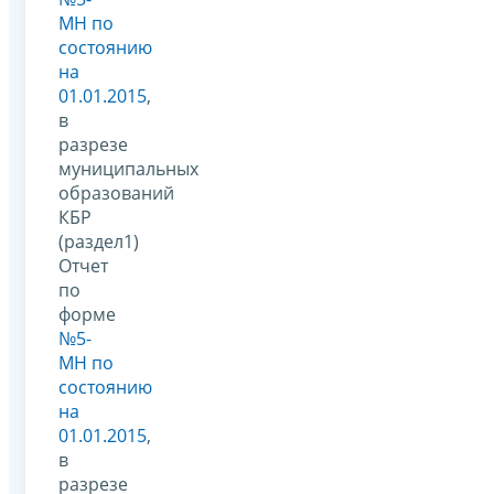
МН по
состоянию
на
01.01.2015
,
в
разрезе
муниципальных
образований
КБР
(раздел1)
Отчет
по
форме
№5-
МН по
состоянию
на
01.01.2015
,
в
разрезе