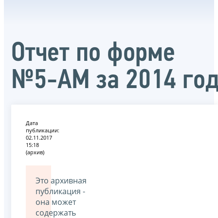
Отчет по форме
№5-АМ за 2014 го
Дата
публикации:
02.11.2017
15:18
(архив)
Это архивная
публикация -
она может
содержать