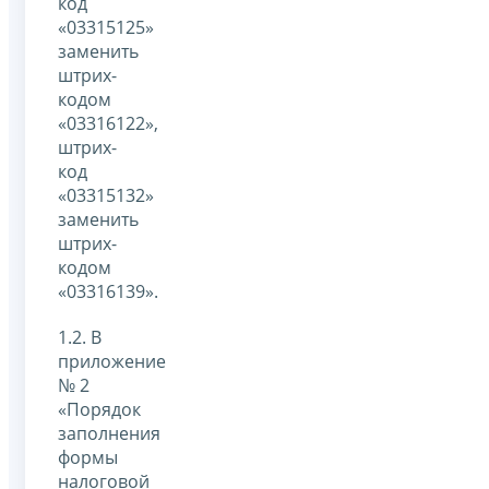
код
«03315125»
заменить
штрих-
кодом
«03316122»,
штрих-
код
«03315132»
заменить
штрих-
кодом
«03316139».
1.2. В
приложение
№ 2
«Порядок
заполнения
формы
налоговой