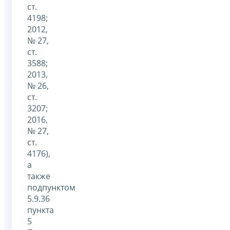
ст.
4198;
2012,
№ 27,
ст.
3588;
2013,
№ 26,
ст.
3207;
2016,
№ 27,
ст.
4176),
а
также
подпунктом
5.9.36
пункта
5