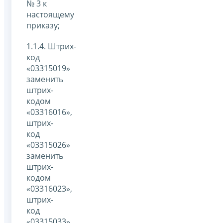
№ 3 к
настоящему
приказу;
1.1.4. Штрих-
код
«03315019»
заменить
штрих-
кодом
«03316016»,
штрих-
код
«03315026»
заменить
штрих-
кодом
«03316023»,
штрих-
код
«03315033»