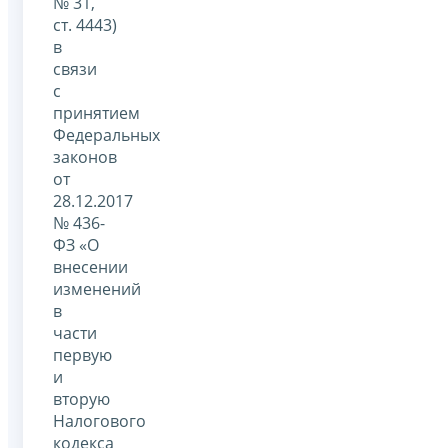
№ 31,
ст. 4443)
в
связи
с
принятием
Федеральных
законов
от
28.12.2017
№ 436-
ФЗ «О
внесении
изменений
в
части
первую
и
вторую
Налогового
кодекса