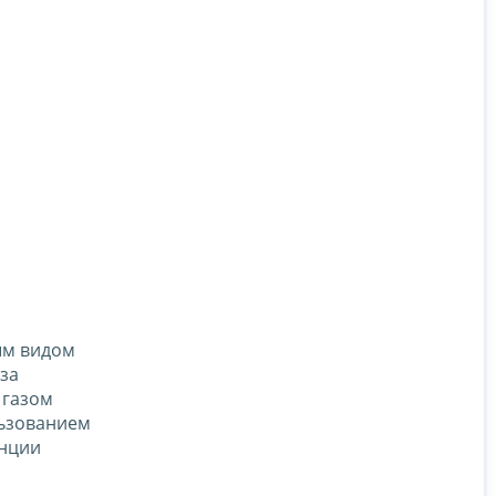
ым видом
аза
 газом
льзованием
енции