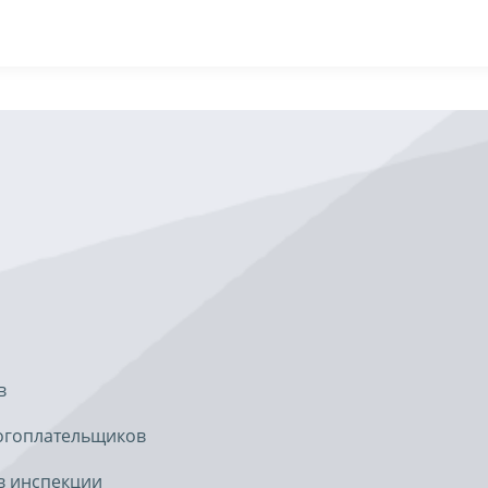
в
огоплательщиков
в инспекции