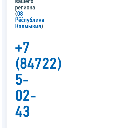
вашего
региона
(
08
Республика
Калмыкия
)
+7
(84722)
5-
02-
43