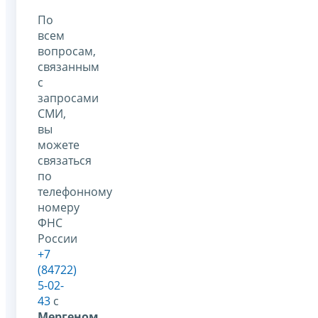
По
всем
вопросам,
связанным
с
запросами
СМИ,
вы
можете
связаться
по
телефонному
номеру
ФНС
России
+7
(84722)
5-02-
43
с
Мергеном