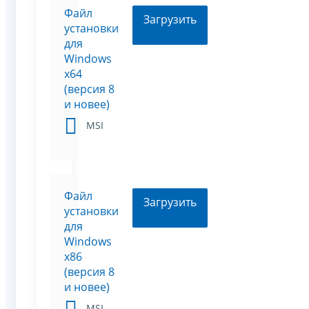
Файл
Загрузить
установки
для
Windows
x64
(версия 8
и новее)
MSI
Файл
Загрузить
установки
для
Windows
x86
(версия 8
и новее)
MSI