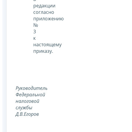
редакции
согласно
приложению
№
3
к
настоящему
приказу.
Руководитель
Федеральной
налоговой
службы
Д.В.Егоров