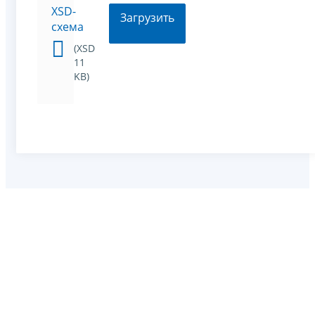
XSD-
Загрузить
схема
(XSD
11
KB)