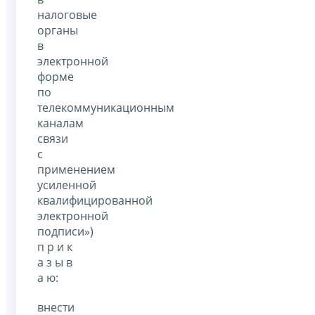
налоговые
органы
в
электронной
форме
по
телекоммуникационным
каналам
связи
с
применением
усиленной
квалифицированной
электронной
подписи»)
п р и к
а з ы в
а ю:
внести