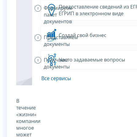
Предоставление сведений из Е
Формируем
ЕГРИП в электронном виде
пакет
документов
Создай свой бизнес
Представляем
документы
Часто задаваемые вопросы
Получаем
документы
Все сервисы
В
течение
«жизни»
компании
многое
может