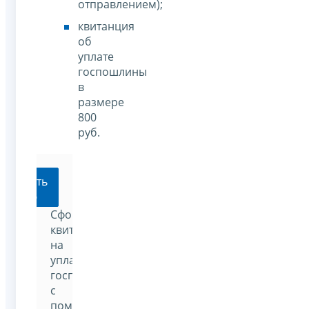
отправлением);
квитанция
об
уплате
госпошлины
в
размере
800
руб.
мировать
танцию
Сформировать
квитанцию
на
уплату
госпошлины
с
помощью