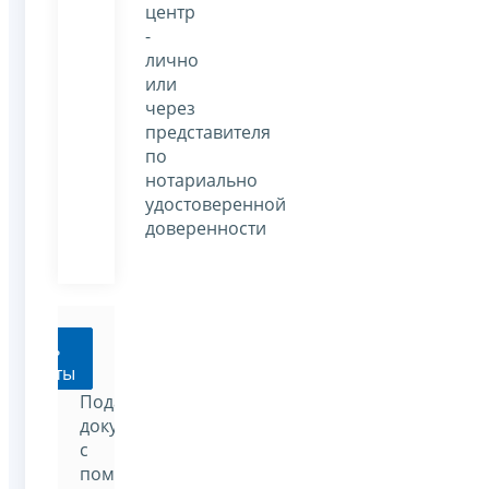
центр
-
лично
или
через
представителя
по
нотариально
удостоверенной
доверенности
Подать
окументы
Подать
документы
с
помощью