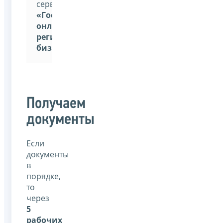
сервиса:
«Государственная
онлайн-
регистрация
бизнеса»
Получаем
документы
Если
документы
в
порядке,
то
через
5
рабочих