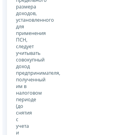
предельного
размера
доходов,
установленного
для
применения
ПСН,
следует
учитывать
совокупный
доход
предпринимателя,
полученный
им в
налоговом
периоде
(до
снятия
с
учета
и