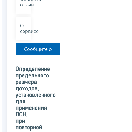
отзыв
О
сервисе
Сообщите о
неприменении
налоговым
органом
Определение
указанного
предельного
письма
размера
доходов,
установленного
для
применения
ПСН,
при
повторной