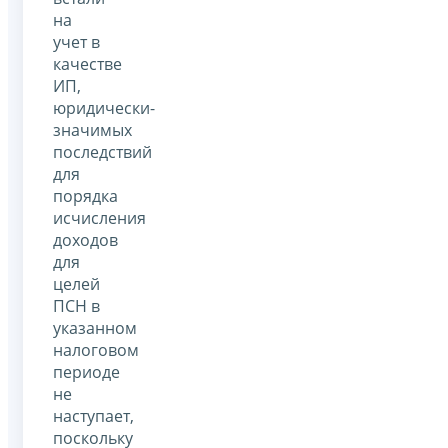
на
учет в
качестве
ИП,
юридически-
значимых
последствий
для
порядка
исчисления
доходов
для
целей
ПСН в
указанном
налоговом
периоде
не
наступает,
поскольку