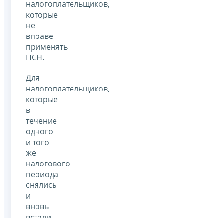
налогоплательщиков,
которые
не
вправе
применять
ПСН.
Для
налогоплательщиков,
которые
в
течение
одного
и того
же
налогового
периода
снялись
и
вновь
встали