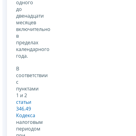
одного
до
двенадцати
месяцев
включительно
в
пределах
календарного
года.
В
соответствии
с
пунктами
1 и 2
статьи
346.49
Кодекса
налоговым
периодом
при