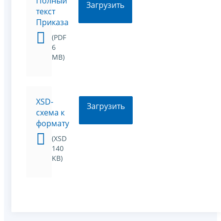
Полный
Загрузить
текст
Приказа
(PDF
6
MB)
XSD-
Загрузить
схема к
формату
(XSD
140
KB)