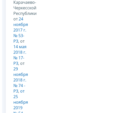
Карачаево-
Черкесской
Республики
от
24
ноября
2017 г.
№ 53-
РЗ
, от
14 мая
2018 г.
№ 17-
РЗ
, от
29
ноября
2018 г.
№ 74 -
РЗ
,
от
25
ноября
2019