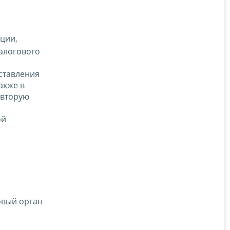
ации,
алогового
ставления
акже в
 вторую
ой
овый орган