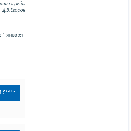
вой службы
Д.В.Егоров
е 1 января
рузить