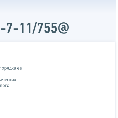
Д-7-11/755@
порядка ее
ических
ового