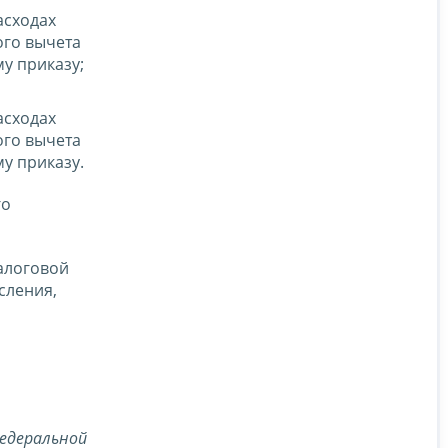
асходах
ого вычета
у приказу;
асходах
ого вычета
у приказу.
го
алоговой
сления,
едеральной