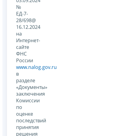
03.09.2024
№
ЕД-7-
28/698@
16.12.2024
на
Интернет-
сайте
ФНС
России
www.nalog.gov.ru
в
разделе
«Документы»
заключения
Комиссии
по
оценке
последствий
принятия
решения