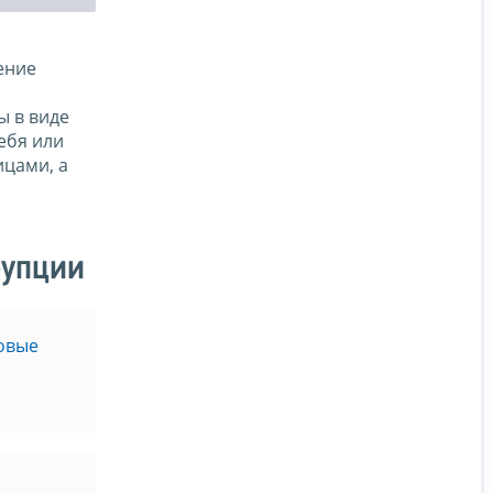
ение
ы в виде
ебя или
ицами, а
рупции
овые