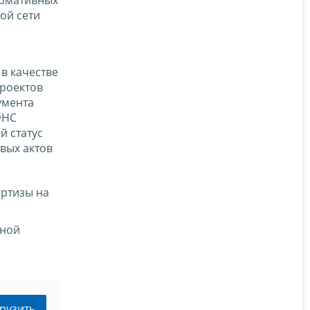
ой сети
в качестве
роектов
умента
ФНС
й статус
вых актов
ертизы на
нной
рузить