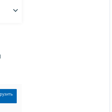
я
рузить