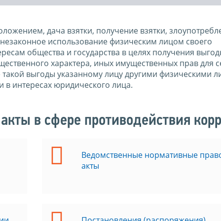
ложением, дача взятки, получение взятки, злоупотребл
незаконное использование физическим лицом своего
есам общества и государства в целях получения выгод
ущественного характера, иных имущественных прав для с
е такой выгоды указанному лицу другими физическими л
и в интересах юридического лица.
акты в сфере противодействия кор
Ведомственные нормативные прав
акты
ии
Постановления (распоряжения)