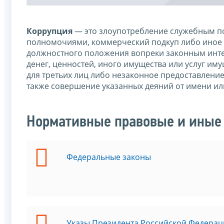
Коррупция
— это злоупотребление служебным по
полномочиями, коммерческий подкуп либо иное 
должностного положения вопреки законным интер
денег, ценностей, иного имущества или услуг им
для третьих лиц либо незаконное предоставлени
также совершение указанных деяний от имени ил
Нормативные правовые и иные 
Федеральные законы
Указы Президента Российской Федерац