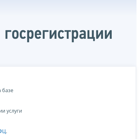
 госрегистрации
 базе
ии услуги
МФЦ
.