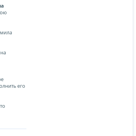
ла
рою
омила
 на
ре
олнить его
то