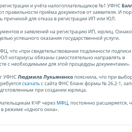
а регистрации и учёта налогоплательщиков №1 УФНС
Бэл
т от правильности приёма документов от заявителя. И по
ь причиной для отказа в регистрации ИП или ЮЛ.
ументов и заявлений на регистрацию ИП, юрлиц. Ознак
елью успешного оказания государственной услуги.
ФЦ, что «при свидетельствовании подлинности подписи
 ЮЛ нотариусы обязаны самостоятельно направлять в
сте с необходимыми для этой процедуры документами».
уг УФНС
Людмила Лукьяненко
пояснила, что при выбо
требуется
скачать
с сайта ФНС бланк формы № 26.2-1, зап
одготовленным при создании юрлица.
плательщикам КЧР через
МФЦ,
постоянно расширяется, ч
 в режиме «одного окна».