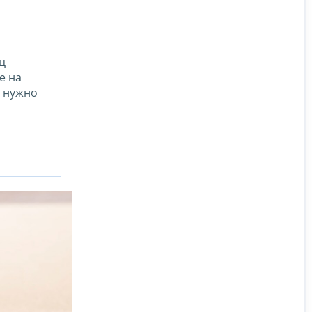
ц
е на
и нужно