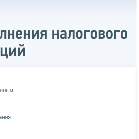
лнения налогового
аций
анным
нения