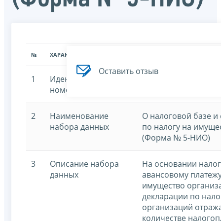
№
ХАРАКТЕРИСТИКА
ЗНАЧЕНИЕ ХАРАКТЕРИСТИК
Оставить отзыв
1
Идентификационный
7707329152-assetor
номер
2
Наименование
О налоговой базе и
набора данных
по налогу на имуще
(Форма № 5-НИО)
3
Описание набора
На основании налог
данных
авансовому платежу
имущество организ
декларации по нало
организаций отража
количестве налогоп