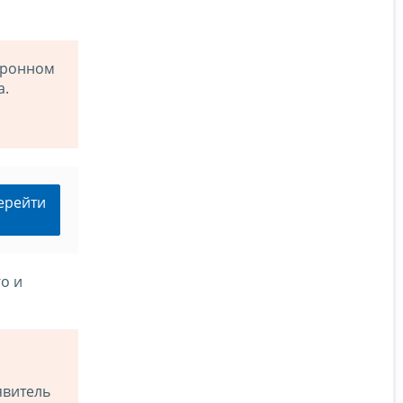
тронном
а.
ерейти
о и
явитель