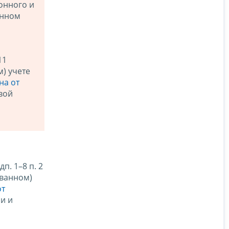
онного и
онном
11
) учете
на от
вой
. 1–8 п. 2
ванном)
от
и и