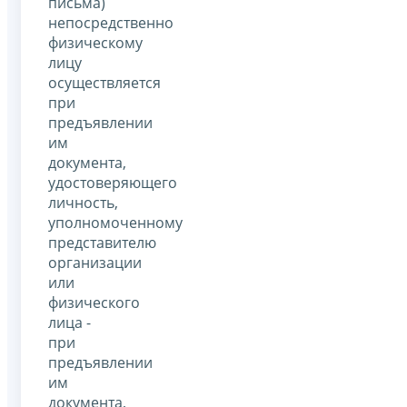
письма)
непосредственно
физическому
лицу
осуществляется
при
предъявлении
им
документа,
удостоверяющего
личность,
уполномоченному
представителю
организации
или
физического
лица -
при
предъявлении
им
документа,