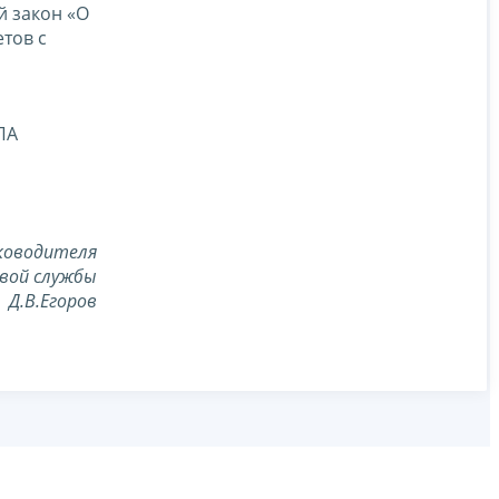
й закон «О
тов с
ПА
ководителя
вой службы
Д.В.Егоров