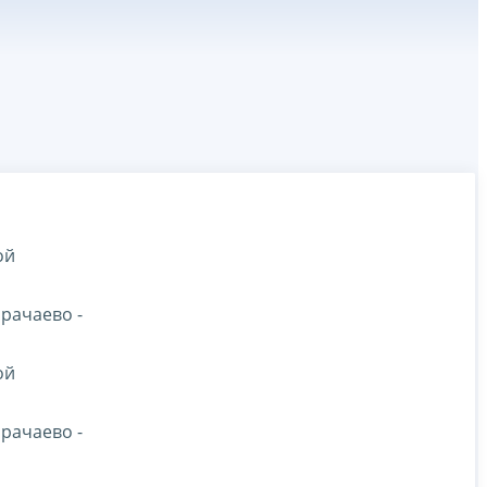
ой
рачаево -
ой
рачаево -